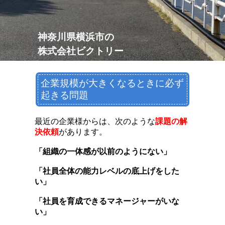
神奈川県横浜市の
株式会社
ビクトリー
企業規模が大きくなるときに必ず
起きる問題
最近の企業様からは、次のような
課題の解
決依頼
があります。
「組織の一体感が以前のようにない」
「社員全体の能力レベルの底上げをした
い」
「社員を育成できるマネージャーがいな
い」