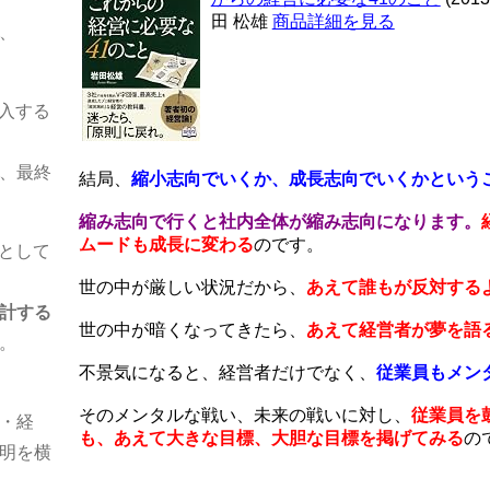
田 松雄
商品詳細を見る
、
導入する
、最終
結局、
縮小志向でいくか、成長志向でいくかという
縮み志向で行くと社内全体が縮み志向になります。
ムードも成長に変わる
のです。
化として
世の中が厳しい状況だから、
あえて誰もが反対する
計する
世の中が暗くなってきたら、
あえて経営者が夢を語
。
不景気になると、経営者だけでなく、
従業員もメン
そのメンタルな戦い、未来の戦いに対し、
従業員を
・経
も、あえて大きな目標、大胆な目標を掲げてみる
の
明を横