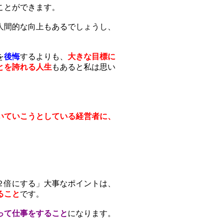
ことができます。
人間的な向上もあるでしょうし、
。
を
後悔
するよりも、
大きな目標に
とを誇れる人生
もあると私は思い
。
いていこうとしている経営者に、
２倍にする」大事なポイントは、
ること
です。
って仕事をすること
になります。