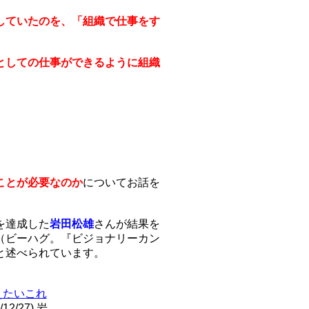
していたのを、「組織で仕事をす
としての仕事ができるように組織
ことが必要なのか
についてお話を
を達成した
岩田松雄
さんが結果を
（ビーハグ。『ビジョナリーカン
と述べられています。
えたいこれ
/12/27) 岩