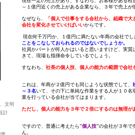
現在一定の売上があり、すなわち、お客様がある程
～１億円近くの売上がある企業なら、３年で売上が
なぜなら、
「個人で仕事をする会社から、組織で大
会社を変化させていけばいい
からです。
現在何千万円か、１億円に満たない年商の会社でし
ことをこなしておられるのではないでしょうか。
社員かパートが何人かはいると思いますけど、実質
きて、現場も指揮命令しているでしょう。
すなわち、
社長の個人技、個人の能力の範囲で会社
これは、年商が２億円でも同じような状態でして、
～３名
いて、その下に単純な作業をする人が１０名
業を行っている会社が当てはまります。
、文明
ただし、個人の能力を３年で２倍にするのは無理
が
設計
ですので、普通に考えたら
”個人技”
の会社が３年で
ん。
創業。