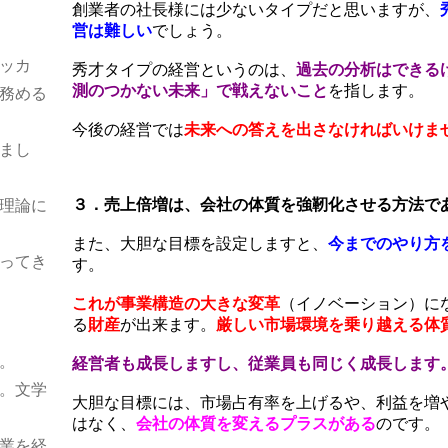
創業者の社長様には少ないタイプだと思いますが、
営は難しい
でしょう。
ッカ
秀才タイプの経営というのは、
過去の分析はできる
測のつかない未来」で戦えないこと
を指します。
務める
今後の経営では
未来への答えを出さなければいけま
まし
３．売上倍増は、会社の体質を強靭化させる方法で
理論に
また、大胆な目標を設定しますと、
今までのやり方
ってき
す。
これが事業構造の大きな変革
（イノベーション）に
る
財産
が出来ます。
厳しい市場環境を乗り越える体
。
。
経営者も成長しますし、従業員も同じく成長します
。文学
大胆な目標には、市場占有率を上げるや、利益を増
はなく、
会社の体質を変えるプラスがある
のです。
業を経