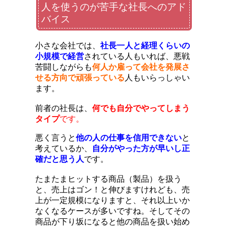
人を使うのが苦手な社長へのアド
バイス
小さな会社では、
社長一人と経理くらいの
小規模で経営
されている人もいれば、悪戦
苦闘しながらも
何人か雇って会社を発展さ
せる方向で頑張っている
人もいらっしゃい
ます。
前者の社長は、
何でも自分でやってしまう
タイプ
です。
悪く言うと
他の人の仕事を信用できない
と
考えているか、
自分がやった方が早いし正
確だと思う人
です。
たまたまヒットする商品（製品）を扱う
と、売上はゴン！と伸びますけれども、売
上が一定規模になりますと、それ以上いか
なくなるケースが多いですね。そしてその
商品が下り坂になると他の商品を扱い始め