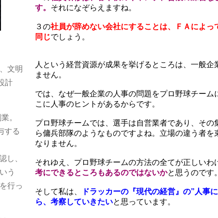
す。
それになぞらえますね。
３の
社員が辞めない会社にすることは、ＦＡによっ
同じ
でしょう。
人という経営資源が成果を挙げるところは、一般企
、文明
ません。
設計
では、なぜ一般企業の人事の問題をプロ野球チーム
こに人事のヒントがあるからです。
創業。
プロ野球チームでは、選手は自営業者であり、その
与する
ら傭兵部隊のようなものですよね。立場の違う者を
なりません。
確認し、
それゆえ、プロ野球チームの方法の全てが正しいわ
いう
考にできるところもあるのではないか
と思うのです
を行っ
そして私は、
ドラッカーの『現代の経営』の”人事に
ら、考察していきたい
と思っています。