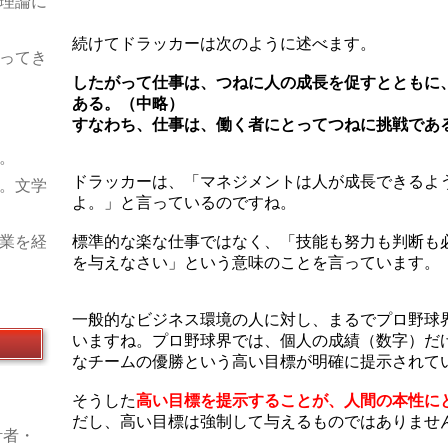
理論に
続けてドラッカーは次のように述べます。
ってき
したがって仕事は、つねに人の成長を促すとともに
ある。（中略）
すなわち、仕事は、働く者にとってつねに挑戦であ
。
。
ドラッカーは、「マネジメントは人が成長できるよ
。文学
よ。」と言っているのですね。
業を経
標準的な楽な仕事ではなく、「技能も努力も判断も
を与えなさい」という意味のことを言っています。
一般的なビジネス環境の人に対し、まるでプロ野球
いますね。プロ野球界では、個人の成績（数字）だ
なチームの優勝という高い目標が明確に提示されて
そうした
高い目標を提示することが、人間の本性に
だし、高い目標は強制して与えるものではありませ
計者・