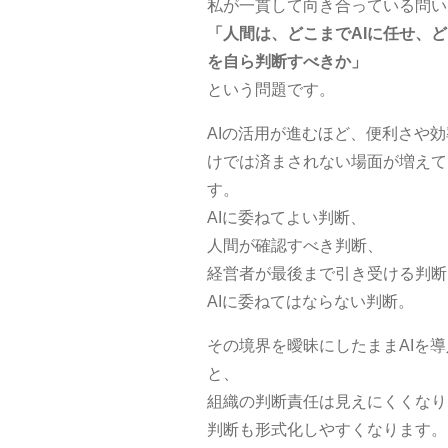
私が一貫して向き合っている問い
「人間は、どこまでAIに任せ、
を自ら判断すべきか」
という問題です。
AIの活用が進むほど、便利さや
けでは済まされない場面が増えて
す。
AIに委ねてよい判断、
人間が確認すべき判断、
経営者が最後まで引き受ける判断
AIに委ねてはならない判断。
その境界を曖昧にしたままAIを
と、
組織の判断責任は見えにくくなり
判断も形式化しやすくなります。