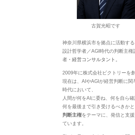
古賀光昭です
神奈川県横浜市を拠点に活動する
設計哲学者／AGI時代の判断主権
者
・経営コンサルタント。
2009年に株式会社ビクトリーを
現在は、AIやAGIが経営判断に関
時代において、
人間が何をAIに委ね、何を自ら
何を最後まで引き受けるべきかと
判断主権
をテーマに、発信と支援
ています。