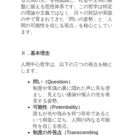
る人間の光」を再認識し、社会や文明の基
盤に据える思想体系です。この哲学は特定
の理論や主義ではなく、日々の対話や実践
の中で育まれてきた「問いの姿勢」と「人
間の可能性を信じる視点」を核心としてい
ます。
Ⅱ．基本理念
人間中心哲学は、以下の三つの視点を軸と
します。
問い（Question）
制度や常識の裏に隠れた声に耳を澄
まし、見えない価値や個人の光を発
見する姿勢。
可能性（Potentiality）
誰もが光や強みを持つ存在であると
いう前提に立ち、人間の内なる可能
性を信じる視点。
制度の外視点（Transcending