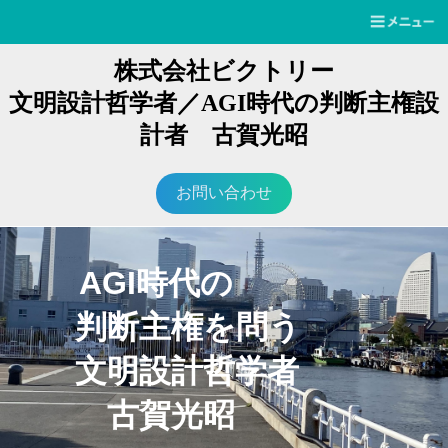
株式会社ビクトリー
文明設計哲学者／AGI時代の判断主権設
計者 古賀光昭
お問い合わせ
AGI時代の
判断主権を問う
文明設計哲学者
古賀光昭