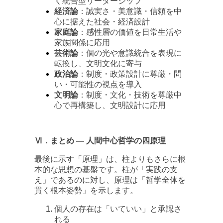
く統合型リーダーシップ
経済論
：誠実さ・美意識・信頼を中
心に据えた社会・経済設計
家庭論
：感性層の価値を日常生活や
家族関係に応用
芸術論
：個の光や意識統合を表現に
転換し、文明文化に寄与
政治論
：制度・政策設計に尊厳・問
い・可能性の視点を導入
文明論
：制度・文化・技術を尊厳中
心で再構築し、文明設計に応用
Ⅵ．まとめ ― 人間中心哲学の四原理
最後に示す「原理」は、柱よりもさらに根
本的な思想の基盤です。柱が「実践の支
え」であるのに対し、原理は「哲学全体を
貫く根本姿勢」を示します。
個人の存在は「いていい」と承認さ
れる