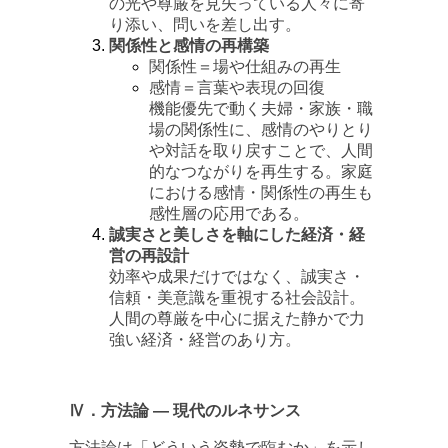
の光や尊厳を見失っている人々に寄
り添い、問いを差し出す。
関係性と感情の再構築
関係性＝場や仕組みの再生
感情＝言葉や表現の回復
機能優先で動く夫婦・家族・職
場の関係性に、感情のやりとり
や対話を取り戻すことで、人間
的なつながりを再生する。家庭
における感情・関係性の再生も
感性層の応用である。
誠実さと美しさを軸にした経済・経
営の再設計
効率や成果だけではなく、誠実さ・
信頼・美意識を重視する社会設計。
人間の尊厳を中心に据えた静かで力
強い経済・経営のあり方。
Ⅳ．方法論 ― 現代のルネサンス
方法論は「どういう姿勢で臨むか」を示し